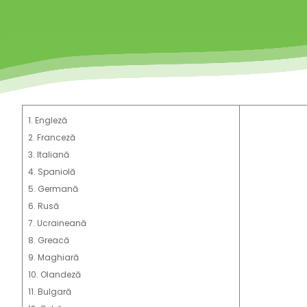
1. Engleză
2. Franceză
3. Italiană
4. Spaniolă
5. Germană
6. Rusă
7. Ucraineană
8. Greacă
9. Maghiară
10. Olandeză
11. Bulgară