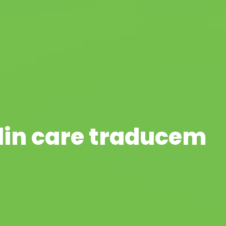
Acasa
Despre noi
Ce oferim
Noutati
Co
/din care traducem