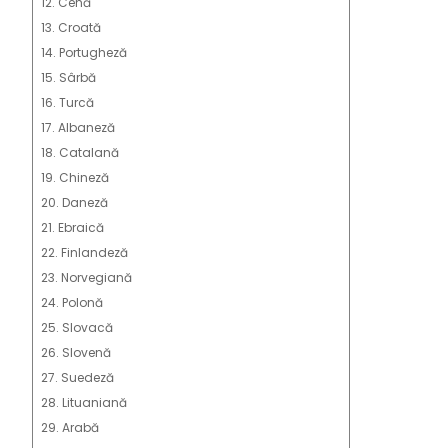
12. Cehă
13. Croată
14. Portugheză
15. Sârbă
16. Turcă
17. Albaneză
18. Catalană
19. Chineză
20. Daneză
21. Ebraică
22. Finlandeză
23. Norvegiană
24. Polonă
25. Slovacă
26. Slovenă
27. Suedeză
28. Lituaniană
29. Arabă