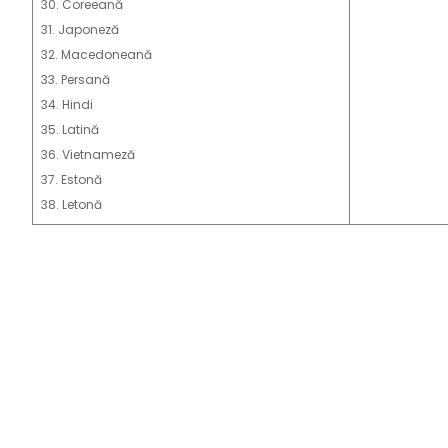
30. Coreeană
31. Japoneză
32. Macedoneană
33. Persană
34. Hindi
35. Latină
36. Vietnameză
37. Estonă
38. Letonă